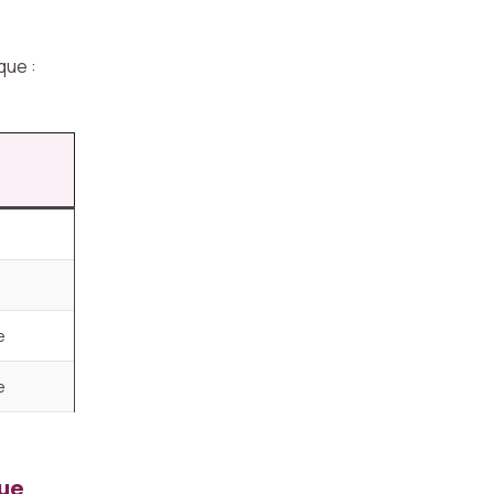
que :
e
e
que