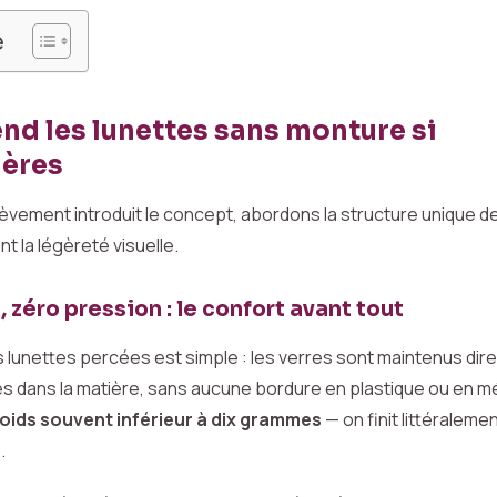
e
end les lunettes sans monture si
ières
ièvement introduit le concept, abordons la structure unique 
nt la légèreté visuelle.
 zéro pression : le confort avant tout
s lunettes percées est simple : les verres sont maintenus di
es dans la matière, sans aucune bordure en plastique ou en mé
oids souvent inférieur à dix grammes
— on finit littéraleme
.