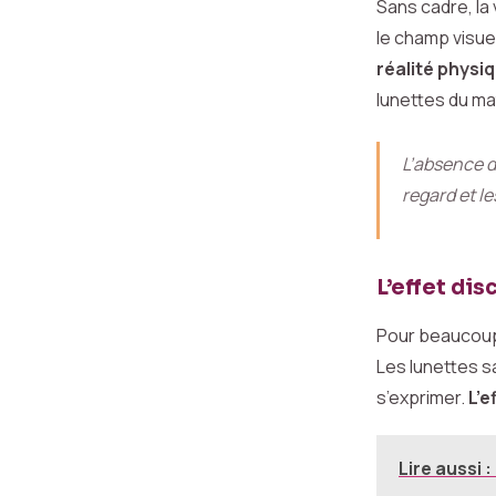
Sans cadre, la
le champ visuel
réalité physi
lunettes du mat
L’absence d
regard et l
L’effet dis
Pour beaucoup 
Les lunettes sa
s’exprimer.
L’e
Lire aussi :