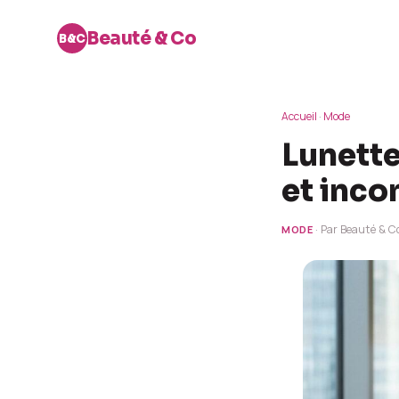
Beauté & Co
B&C
Accueil
·
Mode
Lunette
et inco
· Par Beauté & Co
MODE