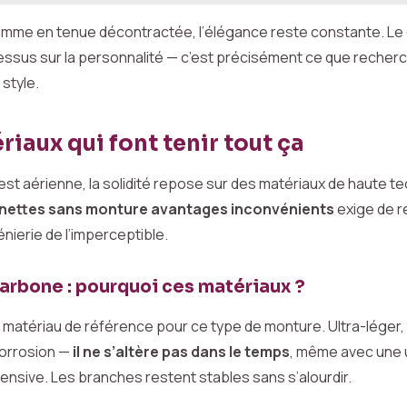
mme en tenue décontractée, l’élégance reste constante. Le
essus sur la personnalité — c’est précisément ce que recherc
style.
riaux qui font tenir tout ça
 est aérienne, la solidité repose sur des matériaux de haute t
unettes sans monture avantages inconvénients
exige de r
nierie de l’imperceptible.
carbone : pourquoi ces matériaux ?
e matériau de référence pour ce type de monture. Ultra-léger, 
 corrosion —
il ne s’altère pas dans le temps
, même avec une u
tensive. Les branches restent stables sans s’alourdir.