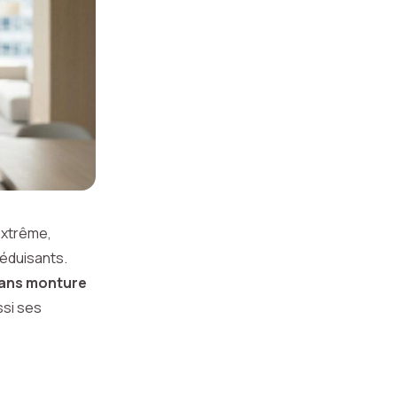
extrême,
séduisants.
sans monture
ssi ses