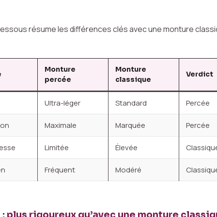
dessous résume les différences clés avec une monture classi
Monture
Monture
e
Verdict
percée
classique
Ultra-léger
Standard
Percée
ion
Maximale
Marquée
Percée
esse
Limitée
Élevée
Classiqu
en
Fréquent
Modéré
Classiqu
n : plus rigoureux qu’avec une monture classi