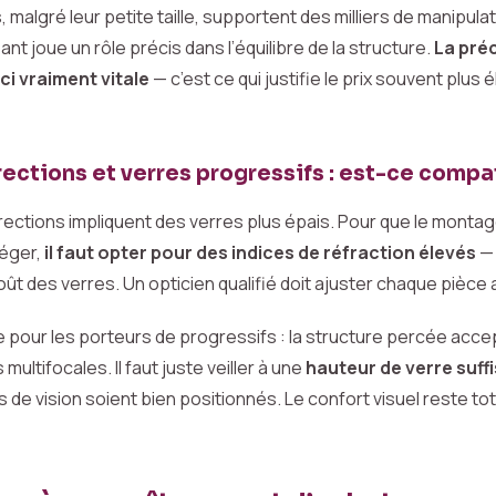
 malgré leur petite taille, supportent des milliers de manipul
t joue un rôle précis dans l’équilibre de la structure.
La préc
ci vraiment vitale
— c’est ce qui justifie le prix souvent plus 
rections et verres progressifs : est-ce compa
rections impliquent des verres plus épais. Pour que le monta
léger,
il faut opter pour des indices de réfraction élevés
— 
ût des verres. Un opticien qualifié doit ajuster chaque pièce 
 pour les porteurs de progressifs : la structure percée acce
multifocales. Il faut juste veiller à une
hauteur de verre suff
s de vision soient bien positionnés. Le confort visuel reste tota