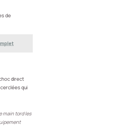
es de
omplet
 choc direct
-cerclées qui
e main tord les
équipement