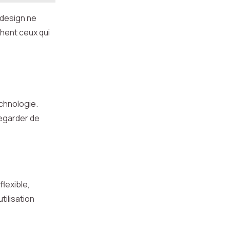
 design ne
hent ceux qui
echnologie.
egarder de
flexible,
tilisation