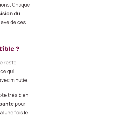
ations. Chaque
ision du
élevé de ces
tible ?
ge reste
ce qui
avec minutie.
pte très bien
isante
pour
l une fois le