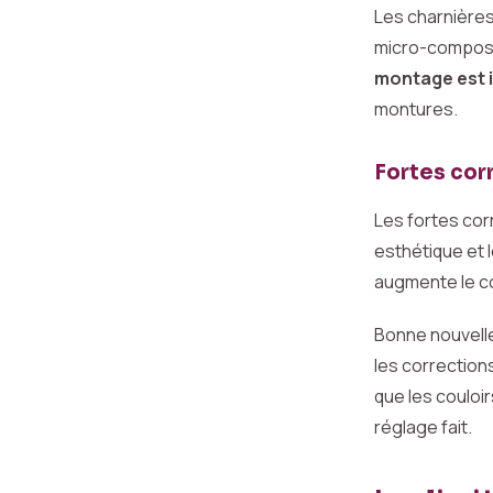
Les charnières,
micro-composan
montage est i
montures.
Fortes cor
Les fortes cor
esthétique et 
augmente le co
Bonne nouvelle
les corrections 
que les couloir
réglage fait.