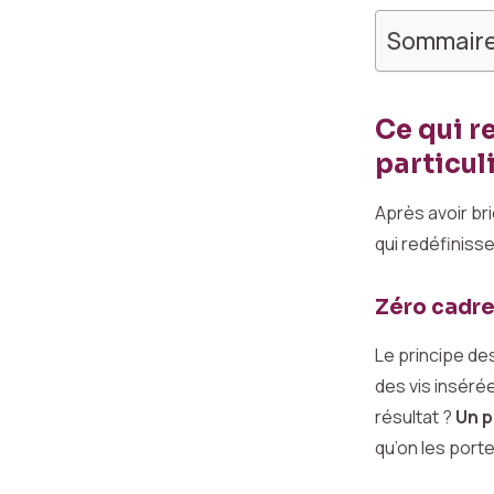
Sommair
Ce qui r
particul
Après avoir br
qui redéfinisse
Zéro cadre,
Le principe de
des vis inséré
résultat ?
Un p
qu’on les porte