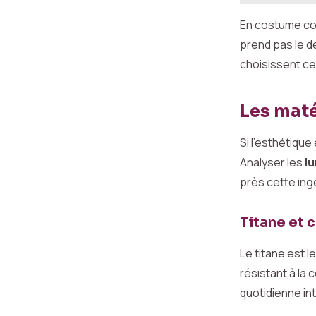
En costume co
prend pas le d
choisissent ce 
Les maté
Si l’esthétique
Analyser les
l
près cette ingé
Titane et 
Le titane est l
résistant à la
quotidienne in