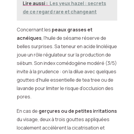
Lire aussi :
Les yeux hazel : secrets
de ce regard rare et changeant
Concernant les
peaux grasses et
acnéiques
, l’huile de sésame réserve de
belles surprises. Sa teneur en acide linoléique
joue un rôle régulateur sur la production de
sébum. Son index comédogène modéré (3/5)
invite à la prudence : on la dilue avec quelques
gouttes d’huile essentielle de tea tree ou de
lavande pour limiter le risque d’occlusion des
pores.
En cas de
gerçures ou de petites irritations
du visage, deux à trois gouttes appliquées
localement accélèrent la cicatrisation et