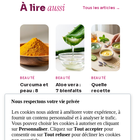
aussi
À lire
Tous les articles →
BEAUTÉ
BEAUTÉ
BEAUTÉ
Curcuma et
Aloe vera :
Quelle
peau : 8
7 bienfaits
recette
bienfaits
pour une
masque
Nous respectons votre vie privée
de la
peau
visage pour
curcumine
éclatante
une peau
Les cookies nous aident à améliorer votre expérience, à
pour un
et
parfaite ?
fournir un contenu personnalisé et à analyser le trafic.
éclat
régénérée
Vous pouvez choisir les cookies à autoriser en cliquant
Beauté & Co
naturel
sur
Personnaliser
. Cliquez sur
Tout accepter
pour
Beauté & Co
consentir ou sur
Tout refuser
pour décliner les cookies
Beauté & Co