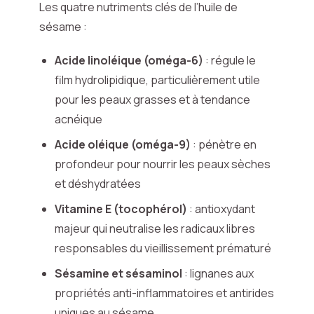
Les quatre nutriments clés de l’huile de
sésame :
Acide linoléique (oméga-6)
: régule le
film hydrolipidique, particulièrement utile
pour les peaux grasses et à tendance
acnéique
Acide oléique (oméga-9)
: pénètre en
profondeur pour nourrir les peaux sèches
et déshydratées
Vitamine E (tocophérol)
: antioxydant
majeur qui neutralise les radicaux libres
responsables du vieillissement prématuré
Sésamine et sésaminol
: lignanes aux
propriétés anti-inflammatoires et antirides
uniques au sésame