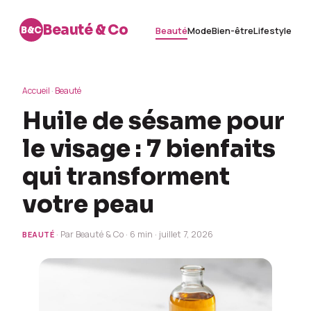
Beauté & Co
B&C
Beauté
Mode
Bien-être
Lifestyle
Accueil
·
Beauté
Huile de sésame pour
le visage : 7 bienfaits
qui transforment
votre peau
· Par Beauté & Co · 6 min · juillet 7, 2026
BEAUTÉ